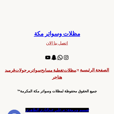
مظلات وسواتر مكة
اتصل بنا الان
إنستجرام
سناب شات
واتساب
يوتيوب
الصفحة الرئيسية
مظلات
تغطية مسابح
سواتر
برجولات
قرميد
هناجر
جميع الحقوق محفوظة لمظلات وسواتر مكة المكرمة™
تصميم وبرمجة: م.علي عبدالباري الطاهري